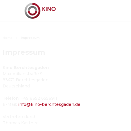
Home
Impressum
Impressum
Kino Berchtesgaden
Maximilianstraße 9
83471 Berchtesgaden
Deutschland
Telefon
: 
+49 8652 6556911
E-Mail
:
info@kino-berchtesgaden.de
Vertreten durch
:
Thomas Kastner