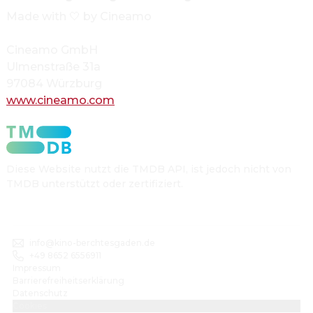
Made with 
🤍
 by Cineamo
Cineamo GmbH
Ulmenstra
ß
e 31a
97084 W
ü
rzburg
www.cineamo.com
Diese Website nutzt die TMDB API, ist jedoch nicht von
TMDB unterstützt oder zertifiziert.
info@kino-berchtesgaden.de
+49 8652 6556911
Impressum
Barrierefreiheitserklärung
Datenschutz
Cookies