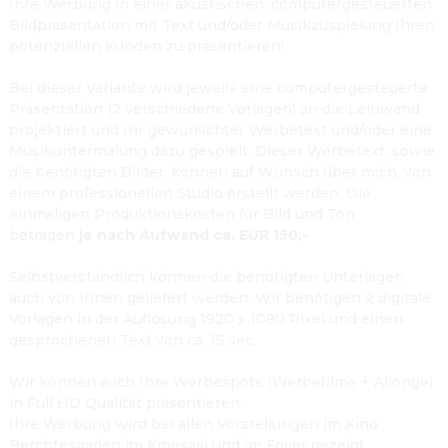
Ihre Werbung in einer akustischen, computergesteuerten 
Bildpräsentation mit Text und/oder Musikzuspielung Ihren 
potenziellen Kunden zu präsentieren!

Bei dieser Variante wird jeweils eine computergesteuerte 
Präsentation (2 verschiedene Vorlagen) an die Leinwand 
projektiert und Ihr gewünschter Werbetext und/oder eine 
Musikuntermalung dazu gespielt. Dieser Werbetext, sowie 
die benötigten Bilder, können auf Wunsch über mich, von 
einem professionellen Studio erstellt werden. Die 
einmaligen Produktionskosten für Bild und Ton 
betragen 
je nach Aufwand ca. EUR 150,-
.

Selbstverständlich können die benötigten Unterlagen 
auch von Ihnen geliefert werden. Wir benötigen 2 digitale 
Vorlagen in der Auflösung 1920 x 1080 Pixel und einen 
gesprochenen Text von ca. 15 sec.

Wir können auch Ihre Werbespots (Werbefilme + Allonge) 
in Full HD Qualität präsentieren.
Ihre Werbung wird bei allen Vorstellungen im Kino 
Berchtesgaden im Kinosaal und im Foyer gezeigt.