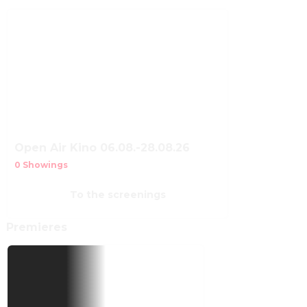
Open Air Kino 06.08.-28.08.26
0 Showings
To the screenings
Premieres