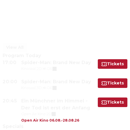
View All
Program Today
17:00
Spider-Man: Brand New Day
Tickets
Kinosaal
|
2D
|
🔊 DE
20:00
Spider-Man: Brand New Day
Tickets
Kinosaal
|
3D
|
🔊 DE
20:45
Ein Münchner im Himmel -
Tickets
Der Tod ist erst der Anfang
Open Air Kino
|
2D
Open Air Kino 06.08.-28.08.26
Specials